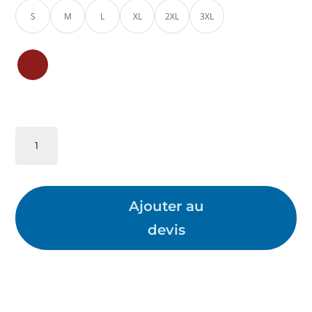
S
M
L
XL
2XL
3XL
quantité
de
T-
shirt
TRUCK
Ajouter au
TAHITI
devis